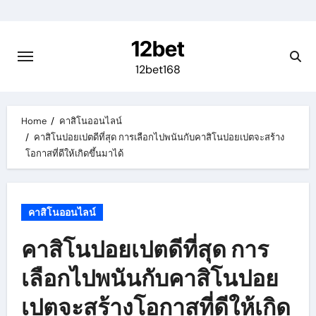
Skip
to
12bet
content
12bet168
Home
คาสิโนออนไลน์
คาสิโนปอยเปตดีที่สุด การเลือกไปพนันกับคาสิโนปอยเปตจะสร้าง
โอกาสที่ดีให้เกิดขึ้นมาได้
คาสิโนออนไลน์
คาสิโนปอยเปตดีที่สุด การ
เลือกไปพนันกับคาสิโนปอย
เปตจะสร้างโอกาสที่ดีให้เกิด