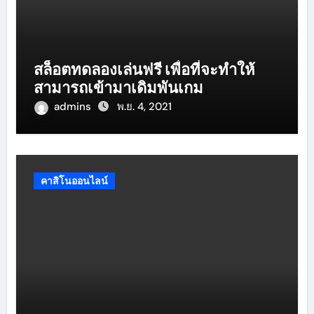
สล็อตทดลองเล่นฟรี เพื่อที่จะทำให้
สามารถเข้ามาเดิมพันเกม
admins
พ.ย. 4, 2021
คาสิโนออนไลน์