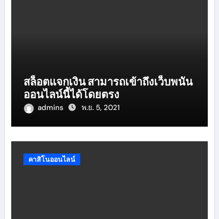
สล็อตแจกเงิน สามารถเข้าถึงเว็บพนัน
ออนไลน์นี้ได้โดยตรง
admins
พ.ย. 5, 2021
คาสิโนออนไลน์