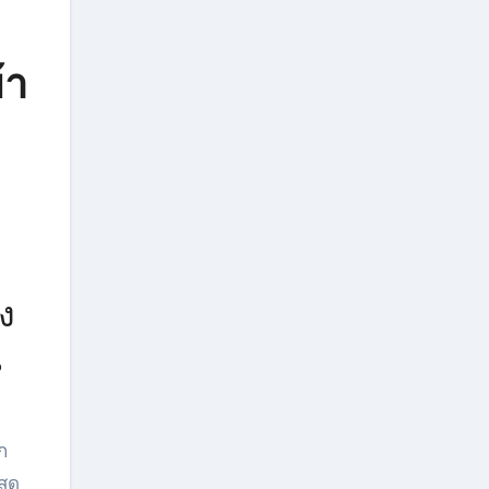
้า
ง
น
ก
สุด