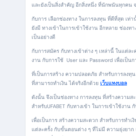
และยังเป็นสิ่งสำคัญ อีกสิ่งหนึ่ง ที่นักพนันทุกค
กับการ เลือกช่องทาง ในการลงทุน ที่ดีที่สุด เท่าน
ยังมี ทางเข้าในการเข้าใช้งาน อีกหลาย ช่องทาง
เป็นอย่างดี
กับการสมัคร กับทางเข้าต่าง ๆ เหล่านี้ ในแต่ละ
งาน กับการใช้ User และ Password เพื่อเป็นกา
ที่เป็นการสร้าง ความปลอดภัย สำหรับการลงทุน 
ที่สามารถทำเงิน ได้จริงอีกด้วย
เว็บแทงบอล
ดังนั้น จึงเป็นช่องทาง การลงทุน ที่สร้างความ
สำหรับUFABET กับทางเข้า ในการเข้าใช้งาน กั
เพื่อเป็นการ สร้างความสะดวก สำหรับการทำเงิน 
แต่ละครั้ง กับขั้นตอนต่าง ๆ ที่ไม่มี ความยุ่ง