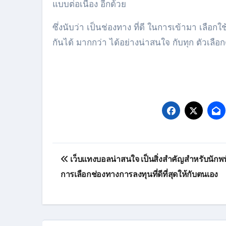
แบบต่อเนื่อง อีกด้วย
​ซึ่งนับว่า เป็นช่องทาง ที่ดี ในการเข้ามา เลือกใ
กันได้ มากกว่า ได้อย่างน่าสนใจ กับทุก ตัวเลือ
เมนู
เว็บแทงบอลน่าสนใจ เป็นสิ่งสำคัญสำหรับนักพน
นำทาง
การเลือกช่องทางการลงทุนที่ดีที่สุดให้กับตนเอง
เรื่อง