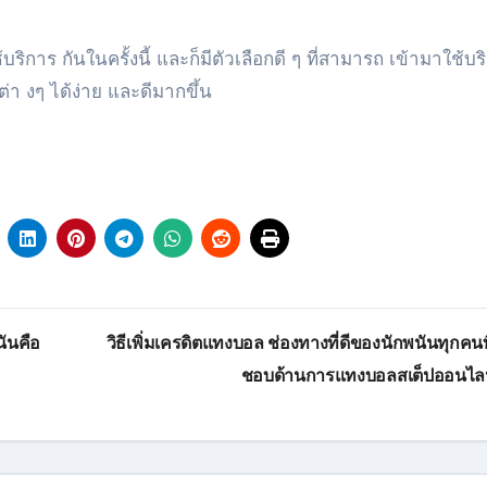
ช้บริการ กันในครั้งนี้ และก็มีตัวเลือกดี ๆ ที่สามารถ เข้ามาใช้บร
กต่า งๆ ได้ง่าย และดีมากขึ้น
ันคือ
วิธีเพิ่มเครดิตแทงบอล ช่องทางที่ดีของนักพนันทุกคนที
ชอบด้านการแทงบอลสเต็ปออนไล