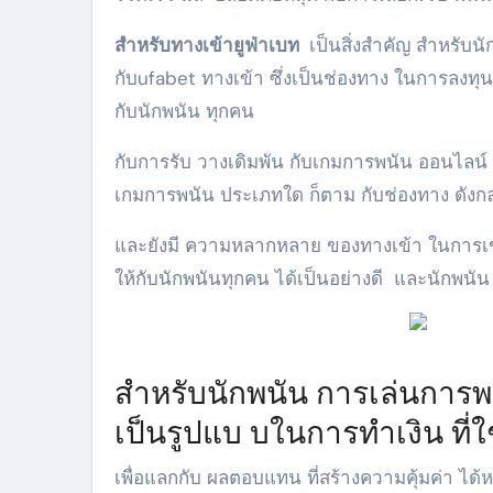
สำหรับทางเข้ายูฟ่าเบท
เป็นสิ่งสำคัญ สำหรับนั
กับ
ufabet ทางเข้า
ซึ่งเป็นช่องทาง ในการลงทุ
กับนักพนัน ทุกคน
กับการรับ วางเดิมพัน กับเกมการพนัน ออนไลน์ 
เกมการพนัน ประเภทใด ก็ตาม กับช่องทาง ดังกล่
และยังมี ความหลากหลาย ของทางเข้า ในการเข
ให้กับนักพนันทุกคน ได้เป็นอย่างดี และนักพนัน
สำหรับนักพนัน การเล่นการพ
เป็นรูปแบ บในการทำเงิน ที่ใช
เพื่อแลกกับ ผลตอบแทน ที่สร้างความคุ้มค่า ได้