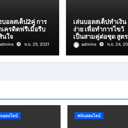
บอลสเต็ป2คู่ การ
เล่นบอลสเต็ปทำเงิน
เครดิตฟรีเมื่อรีบ
ง่าย เพื่อทำการไขว้
สินใจ
เป็นสามคู่ต่อชุด สูตรน
หลายคนยอมรับว่าดี
admins
พ.ย. 25, 2021
admins
พ.ย. 24, 2
ันออนไลน์
พนันออนไลน์