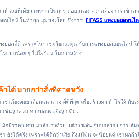
าห์ เลยทีเดียว เพราะเป็นการ ตอบสนอง ความต้องการ เข้าเหล
อนไลน์ ในทั่วทุก มุมของโลก ซึ่งการ
FIFA55 แทงบอลออนไลน์ 
บอลที่ดี เพราะในการ เลือกลงทุน กับการแทงบอลออนไลน์ ให้
ำไรแบบน้อย ๆ ไม่ใจร้อน ในการสร้าง
้าได้ มากกว่าสิ่งที่คาดหวัง
าต้องค่อย เลือกแนวทาง ที่ดีที่สุด เพื่อสร้างผล กำไรให้ กับเร
บ เช่นลูกควบ หากบอลต่อยิงลูกเดียว
ง ๆ มักมีราคา ควบมาล่อเราด้วย แต่การเล่น กับบอลรอง การเล่นล
า ยังได้ครึ่ง เพราะได้ดีกว่าเสีย ถึงแม้มัน จะน้อยแต่ เราผลกำไร