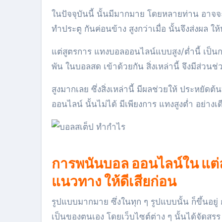
ในปัจจุบันนี้ นั้นมีมากมาย โดยหลายท่าน อาจจะเ
ทำประตู กันค่อนข้าง สูงกว่าเมื่อ นั้นจึงส่งผล 
แต่สูตรการ แทงบอลออนไลน์แบบสูง/ต่ำนี้ เป็
พัน ในบอลสด เข้าด้วยกัน สิ่งเหล่านี้ จึงมีส่วนช
สูงมากเลย ซึ่งสิ่งเหล่านี้ มีผลช่วยให้ ประหยัดต
ออนไลน์ นั้นไม่ได้ มีเพียงการ แทงสูงต่ำ อย่า
การพนันบอล ออนไลน์ใน แต่ละคร
แนวทาง ให้ดีเสียก่อน
รูปแบบมากมาย ซึ่งในทุก ๆ รูปแบบนั้น ก็ขึ้นอย
เป็นของตนเอง โดยเว็บไซต์ต่าง ๆ นั้นได้จัดสรร