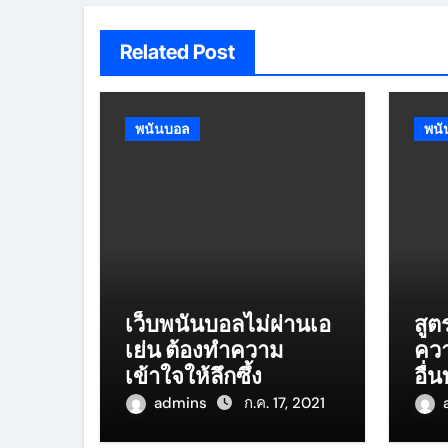
Related Post
พนันบอล
พนั
เว็บพนันบอลไม่ผ่านเอ
สูต
เย่น ต้องทำความ
ควา
เข้าใจให้ลึกซึ้ง
อื่น
admins
ก.ค. 17, 2021