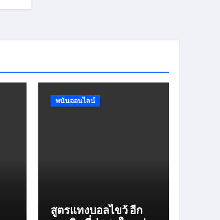
พนันออนไลน์
สูตรแทงบอลไขว้ อีก