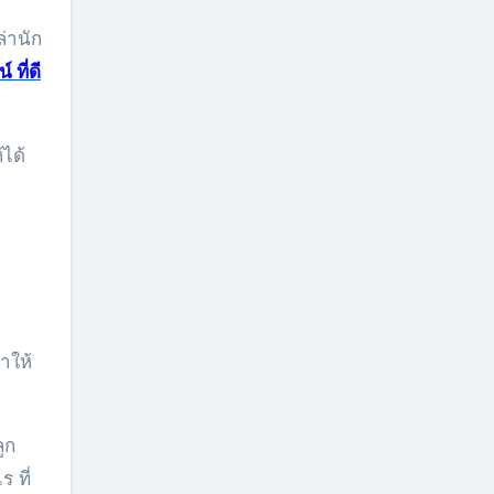
่านัก
ที่ดี
ได้
าให้
ูก
 ที่