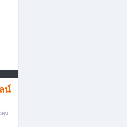
ลน์
งทุน