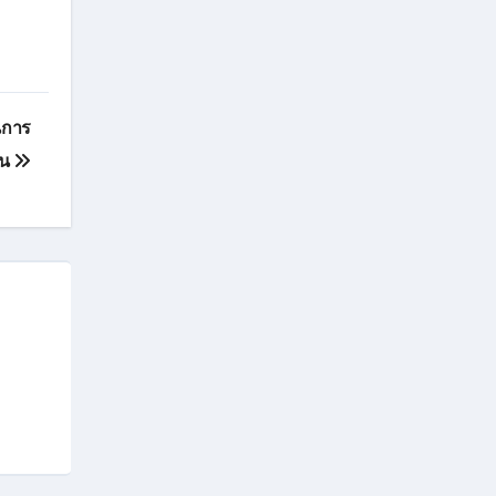
นการ
ุน