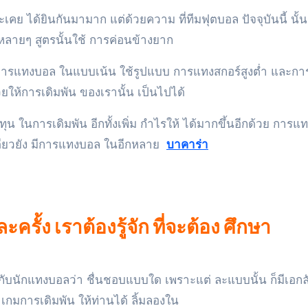
คย ได้ยินกันมามาก แต่ด้วยความ ที่ทีมฟุตบอล ปัจจุบันนี้ นั้
ให้หลายๆ สูตรนั้นใช้ การค่อนข้างยาก
นการแทงบอล ในแบบเน้น ใช้รูปแบบ การแทงสกอร์สูงต่ำ และการ
่วยให้การเดิมพัน ของเรานั้น เป็นไปได้
้นทุน ในการเดิมพัน อีกทั้งเพิ่ม กำไรให้ ได้มากขึ้นอีกด้วย การ
งเดียวยัง มีการแทงบอล ในอีกหลาย
บาคาร่า
ั้ง เราต้องรู้จัก ที่จะต้อง ศึกษา
ู่ กับนักแทงบอลว่า ชื่นชอบแบบใด เพราะแต่ ละแบบนั้น ก็มีเอก
 เกมการเดิมพัน ให้ท่านได้ ลิ้มลองใน