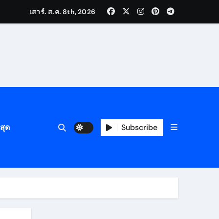
เสาร์. ส.ค. 8th, 2026
Subscribe
สุด