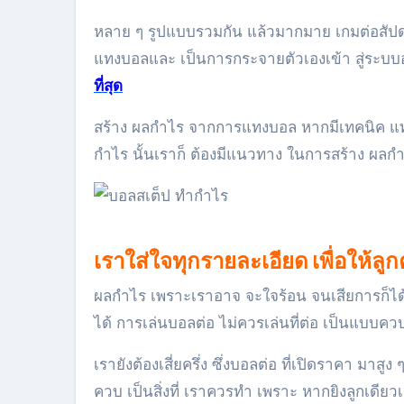
หลาย ๆ รูปแบบรวมกัน แล้วมากมาย เกมต่อสัปด
แทงบอลและ เป็นการกระจายตัวเองเข้า สู่ระบบอ
ที่สุด
สร้าง ผลกำไร จากการแทงบอล หากมีเทคนิค แทง
กำไร นั้นเราก็ ต้องมีแนวทาง ในการสร้าง ผลก
เราใส่ใจทุกรายละเอียด เพื่อให้ลูกค
ผลกำไร เพราะเราอาจ จะใจร้อน จนเสียการก็ได้ เร
ได้ การเล่นบอลต่อ ไม่ควรเล่นที่ต่อ เป็นแบบคว
เรายังต้องเสี่ยครึ่ง
ซึ่งบอลต่อ ที่เปิดราคา มาสู
ควบ เป็นสิ่งที่ เราควรทำ เพราะ หากยิงลูกเดียวเร