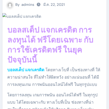
By
admins
มี.ค. 22, 2021
บอลสเต็ป แจกเครดิต การ
ลงทุนได้ ฟรีโดยเฉพาะ กับ
การใช้เครดิตฟรี ในยุค
ปัจจุบันนี้
บอลสเต็ป แจกเครดิต
โดยทางเว็บ
ที่ เป็นช่องทางที่ ให้
ความน่าสนใจ ที่ไม่ทำให้ผิดหวัง อย่างแน่นอนที่ ได้มี
การลงทุนเกม การพนันออนไลน์ได้ฟรี ในทุกรูปแบบ
โดยการลงทุน เกมการพนัน ออนไลน์ได้ฟรี ในทุกรูป
แบบ ได้โดยเฉพาะกับ ทางเว็บ
ที่เป็น ช่องทางที่น่า