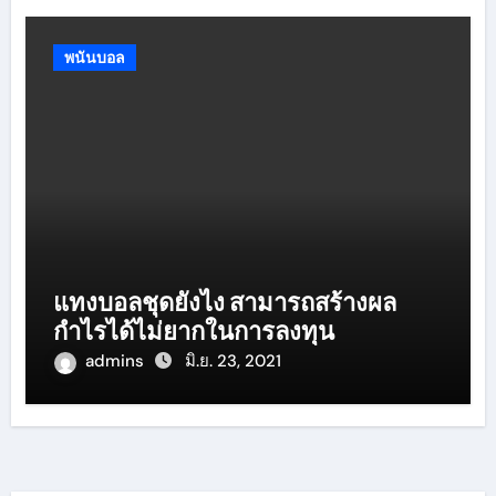
พนันบอล
แทงบอลชุดยังไง สามารถสร้างผล
กำไรได้ไม่ยากในการลงทุน
admins
มิ.ย. 23, 2021