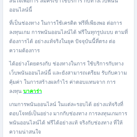
สนใจเพื่อการ สมัครเข้าใช้บริการ กับทางเว็บพนัน
ออนไลน์นี้
ที่เป็นช่องทาง ในการใช้เครดิต ฟรีที่เพียงพอ ต่อการ
ลงทุนเกม การพนันออนไลน์ได้ ฟรีในทุกรูปแบบ ตามที่
ต้องการได้ อย่างแท้จริงในยุค ปัจจุบันนี้ที่ตรง ต่อ
ความต้องการ
ได้อย่างโดยตรงกับ ช่องทางในการ ใช้บริการกับทาง
เว็บพนันออนไลน์นี้ และยังสามารถเตรียม รับกับความ
คุ้มค่า ในการสร้างผลกำไร ค่าตอบแทนจาก การ
ลงทุน
บาคาร่า
เกมการพนันออนไลน์ ในแต่ละรอบได้ อย่างแท้จริงที่
ตอบโจทย์เป็นอย่าง มากกับช่องทาง การลงทุนเกมการ
พนันออนไลน์ได้ ฟรี
ได้อย่างแท้ จริงกับช่องทาง ที่ให้
ความน่าสนใจ