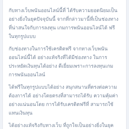
กับทางเว็บพนันออนไลน์นี้ที่ ได้รับความยอดนิยมเป็น
อย่างยิ่งในยุคปัจจุบันนี้
จากที่กล่าวมานี้ที่เป็นช่องทาง
ที่น่าสนใจกับการลงทุน เกมการพนันออนไลน์ได้ ฟรี
ในทุกรูปแบบ
กับช่องทางในการใช้เครดิตฟรี จากทางเว็บพนัน
ออนไลน์นี้ได้ อย่างแท้จริงที่ได้มีช่องทาง ในการ
ประหยัดเงินทุนได้อย่าง ดีเยี่ยมเพราะการลงทุนเกม
การพนันออนไลน์
ได้ฟรีในทุกรูปแบบได้อย่าง สนุกสนานที่ตรงต่อความ
ต้องการได้ อย่างโดยตรงที่สามารถได้รับ ความคุ้มค่า
อย่างแน่นอน
โดย การได้รับเครดิตฟรีที่ สามารถใช้
แทนเงินทุน
ได้อย่างแท้จริงกับทางเว็บ
ที่ถูกใจเป็นอย่างยิ่งในยุค