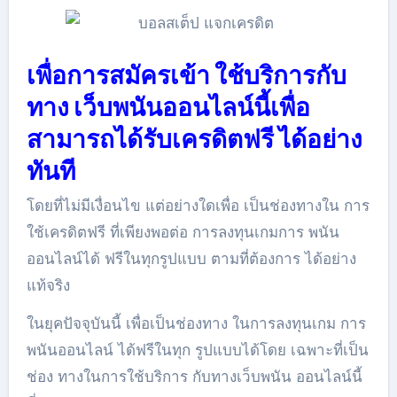
เพื่อการสมัครเข้า ใช้บริการกับ
ทาง เว็บพนันออนไลน์นี้เพื่อ
สามารถได้รับเครดิตฟรี ได้อย่าง
ทันที
โดยที่ไม่มีเงื่อนไข แต่อย่างใดเพื่อ เป็นช่องทางใน การ
ใช้เครดิตฟรี ที่เพียงพอต่อ การลงทุนเกมการ พนัน
ออนไลน์ได้ ฟรีในทุกรูปแบบ ตามที่ต้องการ ได้อย่าง
แท้จริง
ในยุคปัจจุบันนี้ เพื่อเป็นช่องทาง ในการลงทุนเกม การ
พนันออนไลน์ ได้ฟรีในทุก รูปแบบได้โดย เฉพาะที่เป็น
ช่อง ทางในการใช้บริการ กับทางเว็บพนัน ออนไลน์นี้