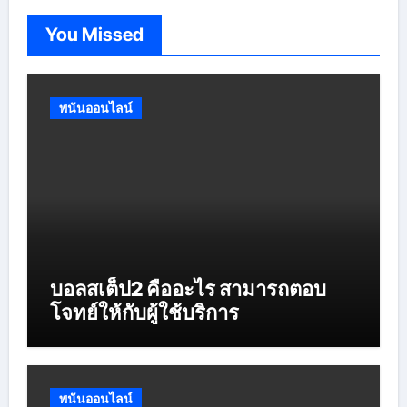
You Missed
พนันออนไลน์
บอลสเต็ป2 คืออะไร สามารถตอบ
โจทย์ให้กับผู้ใช้บริการ
พนันออนไลน์