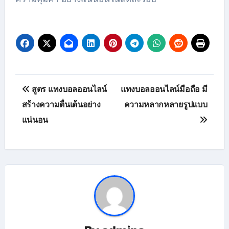
เมนู
สูตร แทงบอลออนไลน์
แทงบอลออนไลน์มือถือ มี
นำทาง
สร้างความตื่นเต้นอย่าง
ความหลากหลายรูปแบบ
แน่นอน
เรื่อง