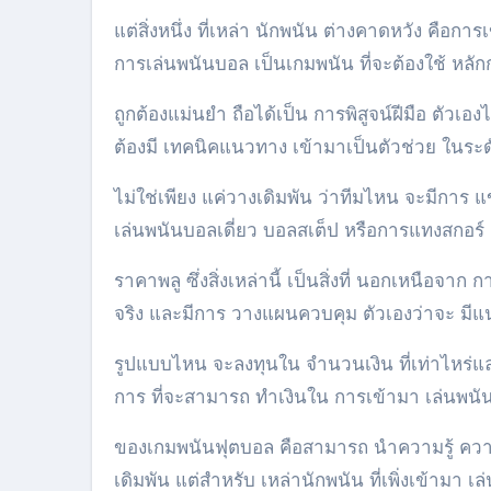
แต่สิ่งหนึ่ง ที่เหล่า นักพนัน ต่างคาดหวัง คือก
การเล่นพนันบอล เป็นเกมพนัน ที่จะต้องใช้ หลักกา
ถูกต้องแม่นยำ ถือได้เป็น การพิสูจน์ฝีมือ ตัวเอ
ต้องมี เทคนิคแนวทาง เข้ามาเป็นตัวช่วย ในระ
ไม่ใช่เพียง แค่วางเดิมพัน ว่าทีมไหน จะมีการ แ
เล่นพนันบอลเดี่ยว บอลสเต็ป หรือการแทงสกอร์ สูง
ราคาพลู ซึ่งสิ่งเหล่านี้ เป็นสิ่งที่ นอกเหนือจาก
จริง และมีการ วางแผนควบคุม ตัวเองว่าจะ มี
รูปแบบไหน จะลงทุนใน จำนวนเงิน ที่เท่าไหร่และ
การ ที่จะสามารถ ทำเงินใน การเข้ามา เล่นพนั
ของเกมพนันฟุตบอล คือสามารถ นำความรู้ ความ
เดิมพัน แต่สำหรับ เหล่านักพนัน ที่เพิ่งเข้ามา เ