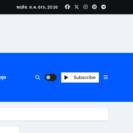
พฤหัส. ส.ค. 6th, 2026
Subscribe
สุด