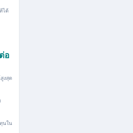
้ได้
ต่อ
สูงสุด
บ
งทุนใน