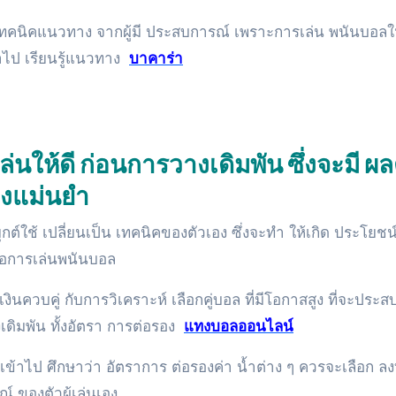
ะเทคนิคแนวทาง จากผู้มี ประสบการณ์ เพราะการเล่น พนันบอลให
้าไป เรียนรู้แนวทาง
บาคาร่า
นให้ดี ก่อนการวางเดิมพัน ซึ่งจะมี ผล
องแม่นยำ
ต์ใช้ เปลี่ยนเป็น เทคนิคของตัวเอง ซึ่งจะทำ ให้เกิด ประโยชน์
หรือการเล่นพนันบอล
เงินควบคู่ กับการวิเคราะห์ เลือกคู่บอล ที่มีโอกาสสูง ที่จะประส
ดิมพัน ทั้งอัตรา การต่อรอง
แทงบอลออนไลน์
องเข้าไป ศึกษาว่า อัตราการ ต่อรองค่า น้ำต่าง ๆ ควรจะเลือก ล
์ ของตัวผู้เล่นเอง