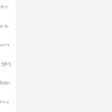
ได้ว่า
็น จะ
็นการ
้ลึกรู้
มีหลัก
ารวาง