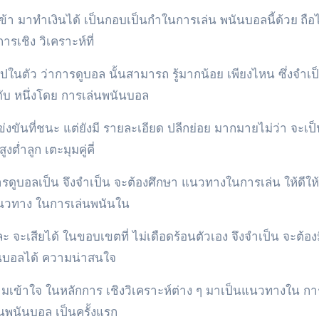
ารเข้า มาทำเงินได้ เป็นกอบเป็นกำในการเล่น พนันบอลนี้ด้วย
ถือ
รเชิง วิเคราะห์ที่
งไปในตัว ว่าการดูบอล นั้นสามารถ รู้มากน้อย เพียงไหน ซึ่งจำเป
ดับ หนึ่งโดย การเล่นพนันบอล
ข่งขันที่ชนะ แต่ยังมี รายละเอียด ปลีกย่อย มากมายไม่ว่า จะเป
ต่ำลูก เตะมุมคู่คี่
 การดูบอลเป็น จึงจำเป็น จะต้องศึกษา แนวทางในการเล่น ให้ดีให้ รู
แนวทาง ในการเล่นพนันใน
 จะเสียได้ ในขอบเขตที่ ไม่เดือดร้อนตัวเอง จึงจำเป็น จะต้อง
นบอลได้
ความน่าสนใจ
เข้าใจ ในหลักการ เชิงวิเคราะห์ต่าง ๆ มาเป็นแนวทางใน ก
ล่นพนันบอล เป็นครั้งแรก