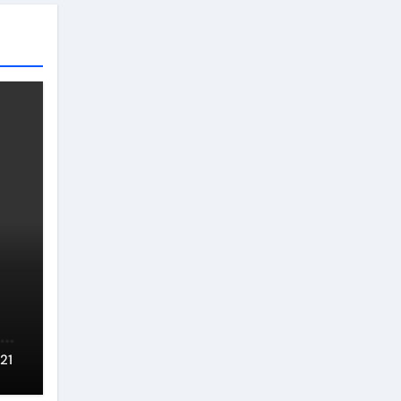
ี้
021