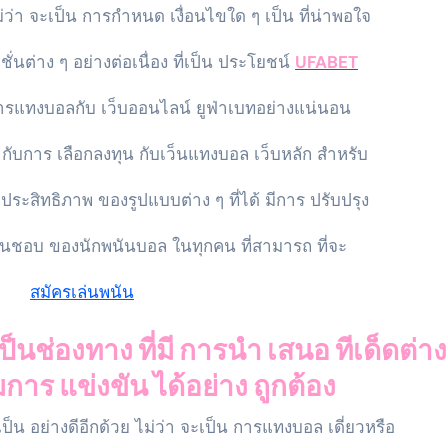
่ว่า จะเป็น การกำหนด เงื่อนไขใด ๆ เป็น ที่น่าพอใจ
นต่าง ๆ อย่างต่อเนื่อง ที่เป็น ประโยชน์
UFABET
การแทงบอลกับ เว็บออนไลน์ ยูฟ่าเบทอย่างแน่นอน
ัน กับการ เลือกลงทุน กับเว็นแทงบอล เว็บหลัก สำหรับ
 ประสิทธิภาพ ของรูปแบบต่าง ๆ ที่ได้ มีการ ปรับปรุง
ี่ชื่นชอบ ของนักพนันบอล ในทุกคน ที่สามารถ ที่จะ
เป็นช่องทาง ที่มี การนำ เสนอ ทีเด็ดต่าง
การ แข่งขัน ได้อย่าง ถูกต้อง
เป็น อย่างดีอีกด้วย ไม่ว่า จะเป็น การแทงบอล เดี่ยวหรือ