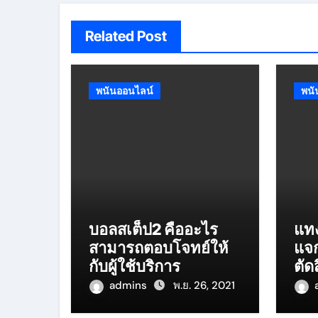
Related Post
พนันออนไลน์
พนั
บอลสเต็ป2 คืออะไร
แทง
สามารถตอบโจทย์ให้
แจก
กับผู้ใช้บริการ
ตัด
admins
พ.ย. 26, 2021