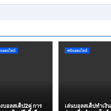
ันออนไลน์
พนันออนไลน์
งบอลสเต็ป2คู่ การ
เล่นบอลสเต็ปทำเงิน