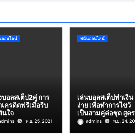
นออนไลน์
พนันออนไลน์
บอลสเต็ป2คู่ การ
เล่นบอลสเต็ปทำเงิน
เครดิตฟรีเมื่อรีบ
ง่าย เพื่อทำการไขว้
สินใจ
เป็นสามคู่ต่อชุด สูตรน
หลายคนยอมรับว่าดี
admins
พ.ย. 25, 2021
admins
พ.ย. 24, 2