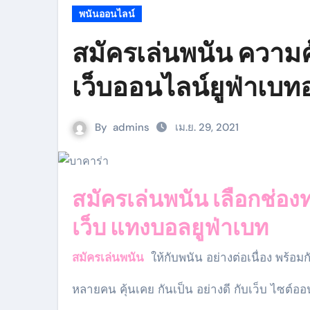
พนันออนไลน์
สมัครเล่นพนัน ความ
เว็บออนไลน์ยูฟ่าเบท
By
admins
เม.ย. 29, 2021
สมัครเล่นพนัน เลือกช่องทา
เว็บ แทงบอลยูฟ่าเบท
สมัครเล่นพนัน
ให้กับพนัน อย่างต่อเนื่อง พร้อมก
หลายคน คุ้นเคย กันเป็น อย่างดี กับเว็บ ไซต์ออน