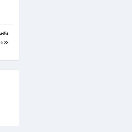
งขัน
าง