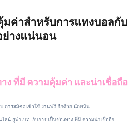
คุ้มค่าสำหรับการแทงบอลกับ
อย่างแน่นอน
ง ที่มี ความคุ้มค่า และน่าเชื่อถือ
ับ การสมัคร เข้าใช้ งานฟรี อีกด้วย นักพนัน
ไลน์ ยูฟ่าเบท กับการ เป็นช่องทาง ที่มี ความน่าเชื่อถือ