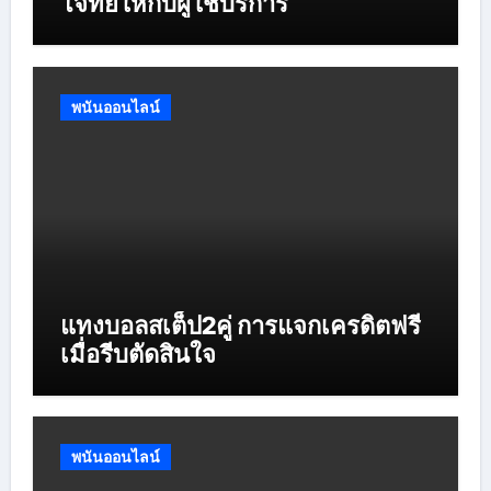
โจทย์ให้กับผู้ใช้บริการ
พนันออนไลน์
แทงบอลสเต็ป2คู่ การแจกเครดิตฟรี
เมื่อรีบตัดสินใจ
พนันออนไลน์