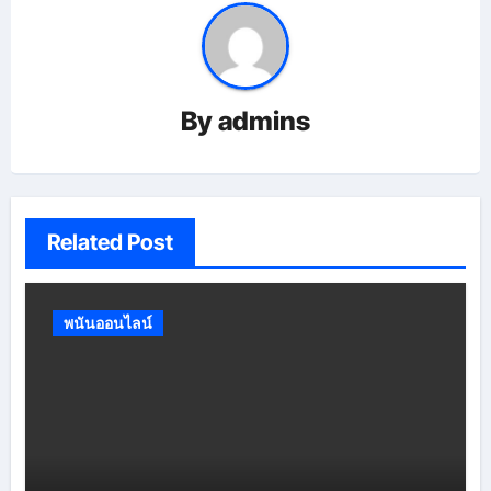
By
admins
Related Post
พนันออนไลน์