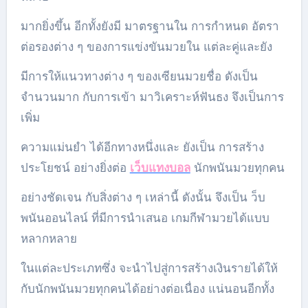
มากยิ่งขึ้น อีกทั้งยังมี มาตรฐานใน การกำหนด อัตรา
ต่อรองต่าง ๆ ของการแข่งขันมวยใน แต่ละคู่และยัง
มีการให้แนวทางต่าง ๆ ของเซียนมวยชื่อ ดังเป็น
จำนวนมาก กับการเข้า มาวิเคราะห์ฟันธง จึงเป็นการ
เพิ่ม
ความแม่นยำ ได้อีกทางหนึ่งและ ยังเป็น การสร้าง
ประโยชน์ อย่างยิ่งต่อ
เว็บแทงบอล
นักพนันมวยทุกคน
อย่างชัดเจน กับสิ่งต่าง ๆ เหล่านี้ ดังนั้น จึงเป็น ว็บ
พนันออนไลน์ ที่มีการนำเสนอ เกมกีฬามวยได้แบบ
หลากหลาย
ในแต่ละประเภทซึ่ง จะนำไปสู่การสร้างเงินรายได้ให้
กับนักพนันมวยทุกคนได้อย่างต่อเนื่อง แน่นอนอีกทั้ง