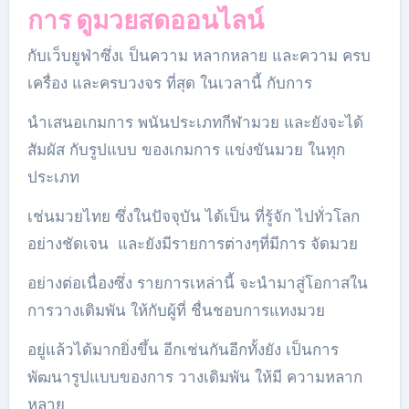
การ ดูมวยสดออนไลน์
กับเว็บยูฟ่าซึ่งเ ป็นความ หลากหลาย และความ ครบ
เครื่อง และครบวงจร ที่สุด ในเวลานี้ กับการ
นำเสนอเกมการ พนันประเภทกีฬามวย และยังจะได้
สัมผัส กับรูปแบบ ของเกมการ แข่งขันมวย ในทุก
ประเภท
เช่นมวยไทย ซึ่งในปัจจุบัน ได้เป็น ที่รู้จัก ไปทั่วโลก
อย่างชัดเจน และยังมีรายการต่างๆที่มีการ จัดมวย
อย่างต่อเนื่องซึ่ง รายการเหล่านี้ จะนำมาสู่โอกาสใน
การวางเดิมพัน ให้กับผู้ที่ ชื่นชอบการแทงมวย
อยู่แล้วได้มากยิ่งขึ้น อีกเช่นกันอีกทั้งยัง เป็นการ
พัฒนารูปแบบของการ วางเดิมพัน ให้มี ความหลาก
หลาย