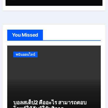
You Missed
พนันออนไลน์
บอลสเต็ป2 คืออะไร สามารถตอบ