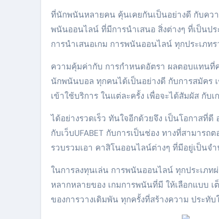
ที่นักพนันหลายคน คุ้นเคยกันเป็นอย่างดี กับคว
พนันออนไลน์ ที่มีการนำเสนอ สิ่งต่างๆ ที่เป็น
การนำเสนอเกม การพนันออนไลน์ ทุกประเภทรว
ความคุ้มค่ากับ การกำหนดอัตรา ผลตอบแทนที่ค่อ
นักพนันบอล ทุกคนได้เป็นอย่างดี กับการสมัคร เข
เข้าใช้บริการ ในแต่ละครั้ง เพื่อจะได้สัมผัส ก
ได้อย่างรวดเร็ว ทันใจอีกด้วย
จึง เป็นโอกาสที่ด
กับ
เว็บUFABET
กับการเป็นช่อง ทางที่สามารถต
รวบรวมเอา คาสิโนออนไลน์ต่างๆ ที่มีอยู่เป็นจ
ในการลงทุนเล่น การพนันออนไลน์ ทุกประเภทผ่า
หลากหลายของ เกมการพนันที่มี ให้เลือกแบบ เต
ของการวางเดิมพัน ทุกครั้งที่สร้างความ ประทับใ