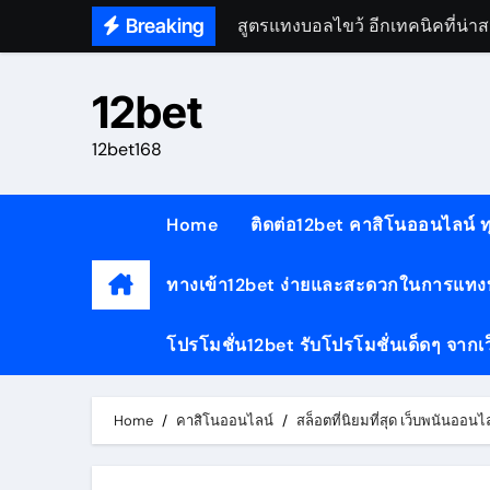
Skip
สูตรแทงบอลไขว้ อีกเทคนิคที่น่า
Breaking
to
แทงบอลให้ได้กำไร สามารถเอากติกาที
content
12bet
สูตรบอลสเต็ป ยอดนิยม สามารถสร้
วิธีแทงบอลสเต็ป วิธีการเล่นหรือ
12bet168
วิธีแทงบอลเต็ง เลือกเล่นเพียงแค่ค
Home
ติดต่อ12bet คาสิโนออนไลน์ ท
แนะนำ เว็บสล็อต เกมการพนันออนไล
เว็บสล็อตอันดับ1 ที่ทางเว็บของเรา
ทางเข้า12bet ง่ายและสะดวกในการแทงบ
บอลสเต็ป2 คืออะไร สามารถตอบโจท
โปรโมชั่น12bet รับโปรโมชั่นเด็ดๆ จากเว็บท
Home
คาสิโนออนไลน์
สล็อตที่นิยมที่สุด เว็บพนันออนไ