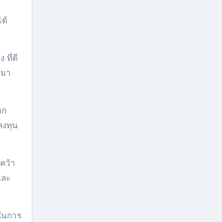
ด้
ที่ดี
ำมา
อก
ลงทุน
คว้า
และ
ทในการ