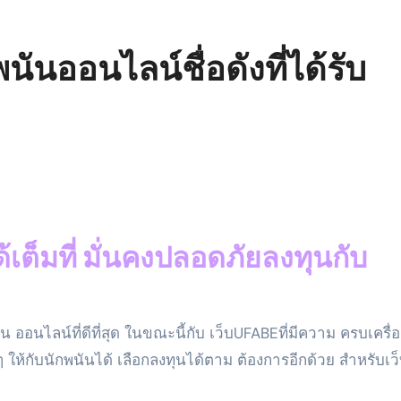
บพนันออนไลน์ชื่อดังที่ได้รับ
ด้เต็มที่ มั่นคงปลอดภัยลงทุนกับ
ออนไลน์ที่ดีที่สุด ในขณะนี้กับ
เว็บUFABE
ที่มีความ ครบเครื่
ห้กับนักพนันได้ เลือกลงทุนได้ตาม ต้องการอีกด้วย สำหรับ
เว