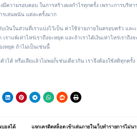
ต้องมีความรอบคอบ ในการสร้างผลกำไรทุกครั้ง
เพราะการบริหาร
ารเล่นพนัน แต่ละครั้งมาก
 กับเงินในส่วนที่เราแบ่งไว้เป็น ค่าใช้จ่ายภายในครอบครัว และเ
เราแพ้เท่าไหร่เราถึงจะหยุด และถ้าเราได้เงินเท่าไหร่เราถึง
้องหยุด ถ้าไม่เป็นเช่นนี้
ดตัวได้ หรือเสียแล้วไม่พอก็เช่นเดียวกัน เราจึงต้องใช้สติทุกครั้ง
นบอลได้
แจกเครดิตสล็อต เข้าเล่นภายในเว็บทำรายการไม่น