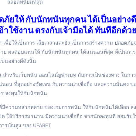
ัยให้ กับนักพนันทุกคน ได้เป็นอย่างด
้าใช้งาน ตรงกับเจ้ามือได้ ทันทีอีกด้ว
า เพื่อให้เป็นการ เสียเวลาและยัง เป็นการสร้างความ ปลอดภัย
จ่าย ผลตอบแทนให้ กับนักพนันทุกคน ได้แน่นอนที่สุด ที่เป็นการ
ป็นอย่างดี
ดังนั้น
จน สำหรับเว็บพนัน ออนไลน์ยูฟ่าเบท กับการเป็นช่องทาง ในกา
แน่นอน ที่สุดอย่างชัดเจน กับความน่าเชื่อถือ และความมั่นคง ข
ร ลงทุนให้กับนักพนัน
 ที่มีความหลากหลาย ของเกมการพนัน ให้กับนักพนันได้เลือก ลง
การเปิด ให้บริการมานาน มีความน่าเชื่อถือ จากนักลงทุนที่ ยอมรั
งการเงินสูง ของ UFABET