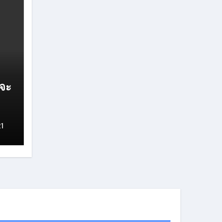
 จะ
21