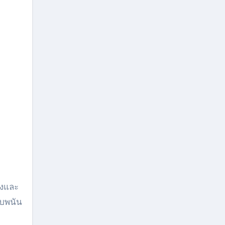
องและ
็บพนัน