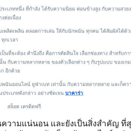
ประเภทหนึ่ง ที่กำลัง ได้รับความนิยม ค่อนข้างสูง กับความสวย
งต่อเนื่อง
เพลิดเพลิน ตลอดการเล่น ให้กับนักพนัน ทุกคน ได้สัมผัสได้ด้ว
่ ทุกเวลา
 จำเป็นที่จะต้อง คำนึงถึง คือการตัดสินใจ เลือกช่องทาง สำหรับกา
เท่านั้น กับความหลากหลาย ของตัวเลือกต่าง ๆ
กับรูปแบบ ของเกม
ก อีกด้วย
กเว็บพนันออนไลน์ ยูฟ่าเบท เท่านั้น กับความหลากหลาย และก็คว
ในประเภทดังกล่าว อย่างชัดเจน
บาคาร่า
นความแน่นอน และยังเป็นสิ่งสำคัญ ที่ส