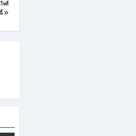
ใจที่
ี้