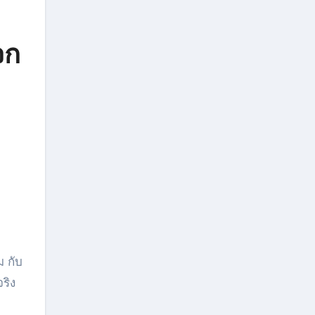
จก
ม กับ
ริง