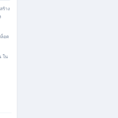
สร้าง
ง
สล็อต
น ใน