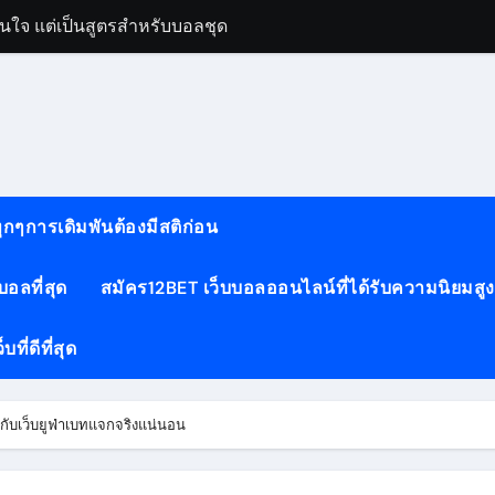
สนใจ แต่เป็นสูตรสำหรับบอลชุด
่ดีขึ้น มันก็จะกลายเป็นตัวเลือก ทำเงินที่ดียิ่งขึ้นมา
างผลกำไรให้กับผู้ลงทุน
แม้แต่วิธีคิดยังไงให้ได้ผลกำไรในการเล่นเล่นพนันบอล
ู่เดียว จะลงเล่นพนันด้วยทุนเท่าไหร่ก็จะได้เงินกำไรเลย
ุกๆการเดิมพันต้องมีสติก่อน
น์นี้ที่น่าสนใจอย่างแท้จริง
อลที่สุด
สมัคร12BET เว็บบอลออนไลน์ที่ได้รับความนิยมสูง
ได้มอบให้ท่านเเบบเต็มที่
ย์ให้กับผู้ใช้บริการ
ี่ดีที่สุด
ด้กับเว็บยูฟ่าเบทแจกจริงแน่นอน