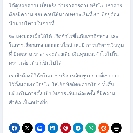
ได้ดูหลักความเป็นจริง ว่าเราควรตามหรือไม่ เราควร
ต้องมีความ รอบคอบให้มากเพราะเงินที่เรา มีอยู่ต้อง
นำมาบริหารในการที่
จะแทงบอลเผื่อให้ได้ เกิดกำไรขึ้นกับเราอีกทาง และ
ในการเลือกแทง บอลออนไลน์และมี การบริหารเงินทุน
ที่ ผิดพลาดเราอาจจะต้องเสีย เงินทุนและกำไรไปใน
คราวเดียวกันก็เป็นไปได้
เราจึงต้องมีวินัยในการ บริหารเงินทุนอย่างที่เราว่าง
ไว้ตั้งแต่แรกโดยไม่ ให้เกิดข้อผิดพลาดใด ๆ ทั้งสิ้น
แม้แต่ในการตั้ง เป้าในการเล่นแต่ละครั้ง ก็มีความ
สำคัญเป็นอย่างยิ่ง