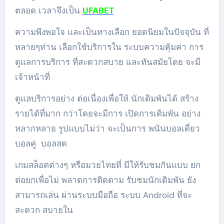
ตลอด เวลาจึงเป็น
UFABET
ความพึงพอใจ และเป็นทางเลือก ยอดนิยมในปัจจุบัน ที่
หลายๆท่าน เลือกใช้บริการใน ระบบความคุ้มค่า การ
ดูแลการบริการ ที่สะดวกสบาย และทันสมัยโดย จะมี
เจ้าหน้าที่
ดูแลบริการอย่าง ต่อเนื่องเพื่อให้ นักเดิมพันได้ สร้าง
รายได้ที่มาก กว่าโดยจะมีการ เปิดการเดิมพัน อย่าง
หลากหลาย รูปแบบไม่ว่า จะเป็นการ พนันบอลเดี่ยว
บอลคู่ บอลสด
เกมสล็อตต่างๆ หรือมวยไทยที่ มีให้รับชมกันแบบ ยก
ต่อยกเพื่อไม่ พลาดการติดตาม รับชมนักเดิมพัน ยัง
สามารถเล่น ผ่านระบบมือถือ ระบบ Android ที่จะ
สะดวก สบายใน