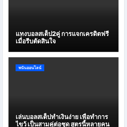
แทงบอลสเต็ป2คู่ การแจกเครดิตฟรี
เมื่อรีบตัดสินใจ
พนันออนไลน์
เล่นบอลสเต็ปทำเงินง่าย เพื่อทำการ
ไขว้ เป็นสามคู่ต่อชุด สูตรนี้หลายคน