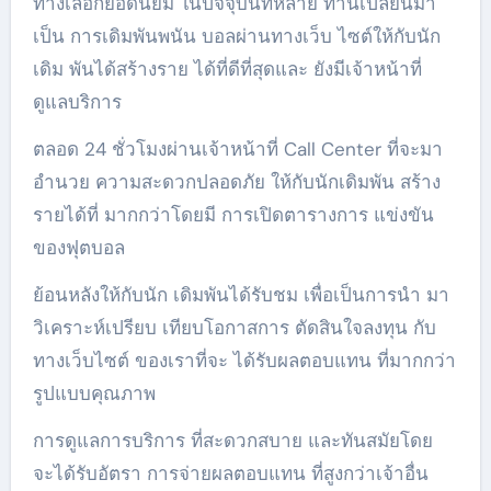
ทางเลือกยอดนิยม ในปัจจุบันที่หลาย ท่านเปลี่ยนมา
เป็น การเดิมพันพนัน บอลผ่านทางเว็บ ไซต์ให้กับนัก
เดิม พันได้สร้างราย ได้ที่ดีที่สุดและ ยังมีเจ้าหน้าที่
ดูแลบริการ
ตลอด 24 ชั่วโมงผ่านเจ้าหน้าที่ Call Center ที่จะมา
อำนวย ความสะดวกปลอดภัย ให้กับนักเดิมพัน สร้าง
รายได้ที่ มากกว่าโดยมี การเปิดตารางการ แข่งขัน
ของฟุตบอล
ย้อนหลังให้กับนัก เดิมพันได้รับชม เพื่อเป็นการนำ มา
วิเคราะห์เปรียบ เทียบโอกาสการ ตัดสินใจลงทุน กับ
ทางเว็บไซต์ ของเราที่จะ ได้รับผลตอบแทน ที่มากกว่า
รูปแบบคุณภาพ
การดูแลการบริการ ที่สะดวกสบาย และทันสมัยโดย
จะได้รับอัตรา การจ่ายผลตอบแทน ที่สูงกว่าเจ้าอื่น