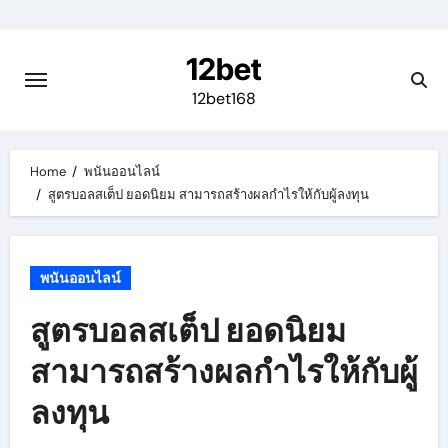
Skip
to
12bet
content
12bet168
Home
พนันออนไลน์
สูตรบอลสเต็ป ยอดนิยม สามารถสร้างผลกำไรให้กับผู้ลงทุน
พนันออนไลน์
สูตรบอลสเต็ป ยอดนิยม
สามารถสร้างผลกำไรให้กับผู้
ลงทุน