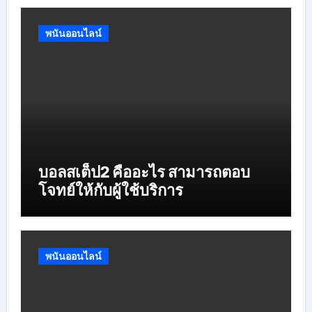
พนันออนไลน์
บอลสเต็ป2 คืออะไร สามารถตอบ
โจทย์ให้กับผู้ใช้บริการ
พนันออนไลน์