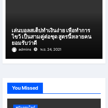
เล่นบอลสเต็ปทำเงินง่าย เพื่อทำการ
ไขว้ เป็นสามคู่ต่อชุด สูตรนี้หลายคน
ยอมรับว่าดี
admins
พ.ย. 24, 2021
You Missed
พนันออนไลน์