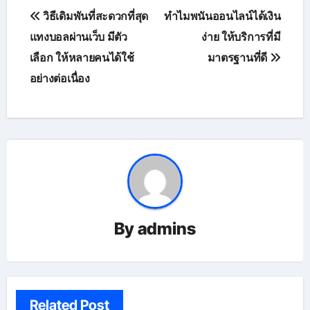
เมนู
วิธีเดิมพันที่สะดวกที่สุด
ทำไมพนันออนไลน์ได้เงิน
นำทาง
แทงบอลผ่านเว็บ มีตัว
ง่าย ให้บริการที่มี
เลือก ให้หลายคนได้ใช้
มาตรฐานที่ดี
เรื่อง
อย่างต่อเนื่อง
By
admins
Related Post