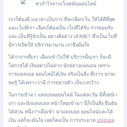
เราก็ต้องมี แนวทางในการ ที่จะเลือกเว็บ ให้ได้ดีที่สุด
และเว็บที่เรา เลือกก็ต้องเป็น เว็บที่ได้รับ การยอมรับ
และ เป็นที่รู้จักเป็น อย่างดีอย่าง UFABET ซึ่งเป็นเว็บที่
มีการเปิดให้ บริการมานาน เราจึงมั่นใจ
ได้ว่าการที่เรา เลือกเข้าไปใช้ บริการนั้นเรา ก็จะมี
โอกาสได้ เงินอย่างไม่ยาก นักอย่างแน่นอน
เพราะ
การ
แทงบอล ออนไลน์ได้เงิน จริง
เป็นสิ่ง ที่เราๆ น่าจะ
พอรู้ ได้เพราะว่ามี การขยายตัว เป็นวงกว้าง
ในการเข้ามา แทงบอลออนไลน์ ในแต่ละวัน มีทั้งหน้า
เก่า และนักแทงบอล หน้าใหม่เข้ามา นี่ก็เป็นสิ่ง ยืนยัน
ได้ส่วน หนึ่งว่าเมื่อเข้า มาแทงบอล ออนไลน์และได้
เงิน แต่ก็จะมั่นใจ เลยก็คงเป็น การประมาท
แทงบอล