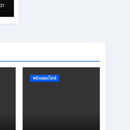
021
พนันออนไลน์