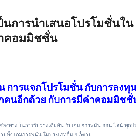
เป็นการนำเสนอโปรโมชั่นใน
าคอมมิชชั่น
็น การแจกโปรโมชั่น กับการลงทุนท
ุกคนอีกด้วย กับการมีค่าคอมมิชชั่
็นช่องทาง ในการรับวางเดิมพัน กับเกม การพนัน ออน ไลน์ ทุก
รวมทั้ง เกมการพนัน ในประเภทอื่น ๆ ก็ตาม