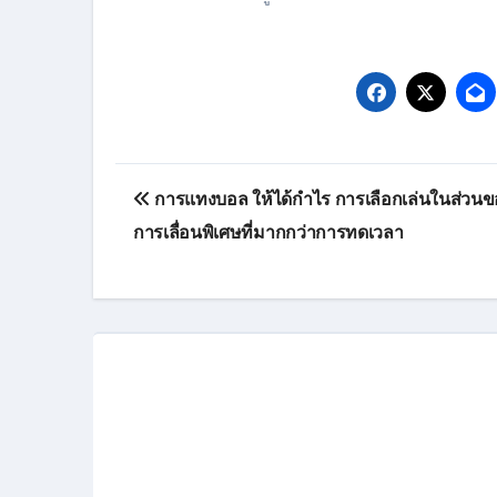
เมนู
การแทงบอล ให้ได้กำไร การเลือกเล่นในส่วนขอ
นำทาง
การเลื่อนพิเศษที่มากกว่าการทดเวลา
เรื่อง