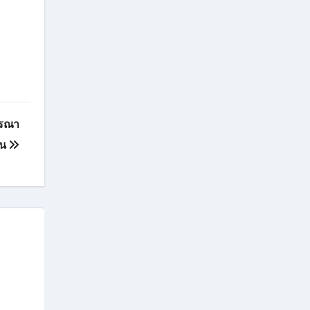
ารณา
ุน