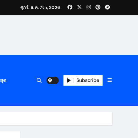
ศุกร์. ส.ค. 7th, 2026
Subscribe
สุด