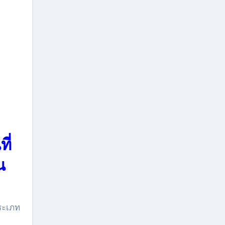
ี่
น
ประเภท