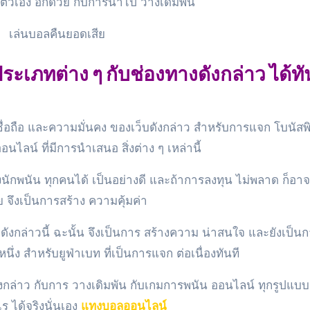
ยตัวเอง อีกด้วย กับการนำไป วางเดิมพัน
ะเภทต่าง ๆ กับช่องทางดังกล่าว ได้ทั
ื่อถือ และความมั่นคง ของเว็บดังกล่าว สำหรับการแจก โบนัสพ
ไลน์ ที่มีการนำเสนอ สิ่งต่าง ๆ เหล่านี้
นักพนัน ทุกคนได้ เป็นอย่างดี และถ้าการลงทุน ไม่พลาด ก็อาจ
 จึงเป็นการสร้าง ความคุ้มค่า
 ดังกล่าวนี้ ฉะนั้น จึงเป็นการ สร้างความ น่าสนใจ และยังเป็น
นึ่ง สำหรับยูฟ่าเบท ที่เป็นการแจก ต่อเนื่องทันที
งกล่าว กับการ วางเดิมพัน กับเกมการพนัน ออนไลน์ ทุกรูปแบ
ร ได้จริงนั่นเอง
แทงบอลออนไลน์