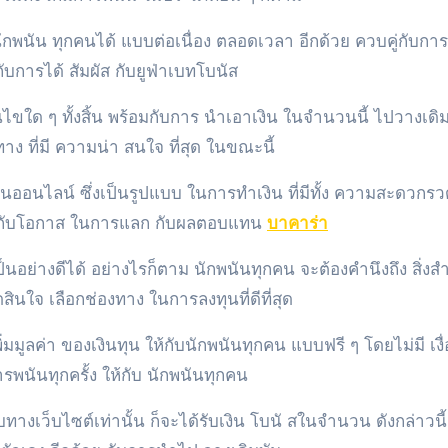
ักพนัน ทุกคนได้ แบบต่อเนื่อง ตลอดเวลา อีกด้วย ควบคู่กับกา
ับการได้ สัมผัส กับยูฟ่าเบทโบนัส
่อนไขใด ๆ ทั้งสิ้น พร้อมกับการ นำเอาเงิน ในจำนวนนี้ ไปวางเดิ
ทาง ที่มี ความน่า สนใจ ที่สุด ในขณะนี้
นออนไลน์ ซึ่งเป็นรูปแบบ ในการทำเงิน ที่มีทั้ง ความสะดวกรว
กด้วย กับโอกาส ในการแลก กับผลตอบแทน
บาคาร่า
ด้เป็นอย่างดีได้ อย่างไรก็ตาม นักพนันทุกคน จะต้องคำนึงถึง สิ่งส
ดสินใจ เลือกช่องทาง ในการลงทุนที่ดีที่สุด
เพิ่มมูลค่า ของเงินทุน ให้กับนักพนันทุกคน แบบฟรี ๆ โดยไม่มี เง
ารพนันทุกครั้ง ให้กับ นักพนันทุกคน
างเว็บไซต์เท่านั้น ก็จะได้รับเงิน โบนั สในจำนวน ดังกล่าวนี้