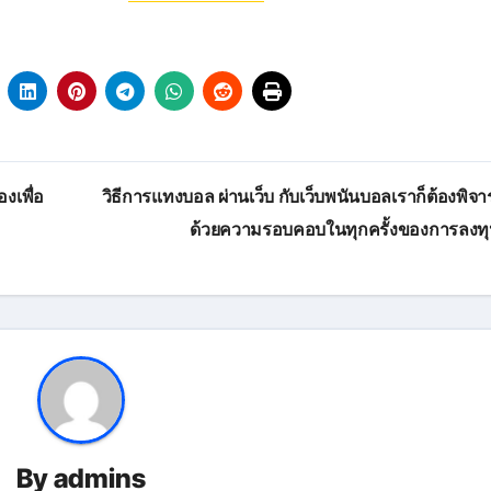
งเพื่อ
วิธีการแทงบอล ผ่านเว็บ กับเว็บพนันบอลเราก็ต้องพิจ
ด้วยความรอบคอบในทุกครั้งของการลงท
By
admins