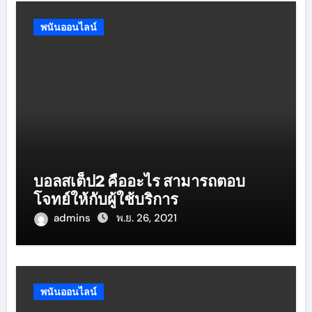
พนันออนไลน์
บอลสเต็ป2 คืออะไร สามารถตอบ
โจทย์ให้กับผู้ใช้บริการ
admins
พ.ย. 26, 2021
พนันออนไลน์