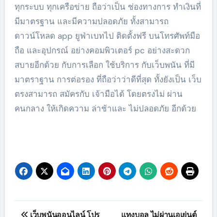
ทุกระบบ ทุกเครือข่าย ถือว่าเป็น ช่องทางการ ทำเงินที่
มีมาตรฐาน และมีความปลอดภัย ทั้งสามารถ
ดาวน์โหลด app ยูฟ่าเบทไป ติดตั้งฟรี บนโทรศัพท์มือ
ถือ และอุปกรณ์ อย่างคอมพิวเตอร์ pc อย่างสะดวก
สบายอีกด้วย
กับการเลือก ใช้บริการ กับเว็บพนัน ที่มี
มาตราฐาน การต่อรอง ที่ถือว่าว่าดีที่สุด ทั้งยังเป็น เว็บ
ตรงสามารถ สมัครกับ เจ้ามือได้ โดยตรงไม่ ผ่าน
คนกลาง ให้เกิดความ ล่าช้าและ ไม่ปลอดภัย อีกด้วย
เมนู
เว็บพนันออนไลน์ โปร
แทงบอล ไม่ผ่านเอเย่นต์