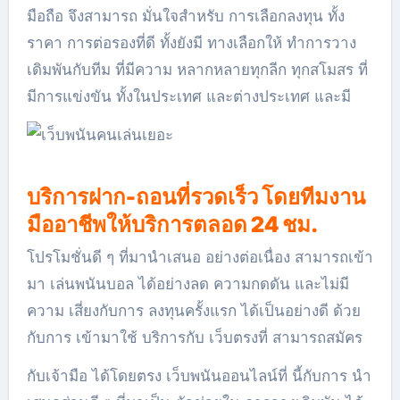
มือถือ จึงสามารถ มั่นใจสำหรับ การเลือกลงทุน ทั้ง
ราคา การต่อรองที่ดี ทั้งยังมี ทางเลือกให้ ทำการวาง
เดิมพันกับทีม ที่มีความ หลากหลายทุกลีก ทุกสโมสร ที่
มีการแข่งขัน ทั้งในประเทศ และต่างประเทศ และมี
บริการฝาก-ถอนที่รวดเร็ว โดยทีมงาน
มืออาชีพให้บริการตลอด 24 ชม.
โปรโมชั่นดี ๆ ที่มานำเสนอ อย่างต่อเนื่อง สามารถเข้า
มา เล่นพนันบอล ได้อย่างลด ความกดดัน และไม่มี
ความ เสี่ยงกับการ ลงทุนครั้งแรก ได้เป็นอย่างดี
ด้วย
กับการ เข้ามาใช้ บริการกับ เว็บตรงที่ สามารถสมัคร
กับเจ้ามือ ได้โดยตรง เว็บพนันออนไลน์ที่ นี้กับการ นำ