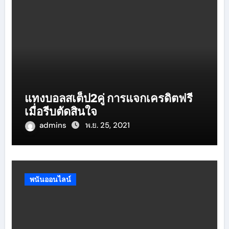
แทงบอลสเต็ป2คู่ การแจกเครดิตฟรี
เมื่อรีบตัดสินใจ
admins
พ.ย. 25, 2021
พนันออนไลน์