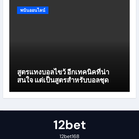
พนันออนไลน์
สูตรแทงบอลไขว้ อีกเทคนิคที่น่า
สนใจ แต่เป็นสูตรสำหรับบอลชุด
12bet
12bet168