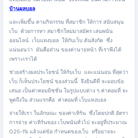
บ้านผลบอล
และเพิ่มขึ้น ตามกิจกรรม ที่สมาชิก ให้การ สนับสนุน
เว็บ ด้วยการหา สมาชิกใหม่มาสมัคร เล่นพนัน
ออนไลน์ เว็บแทงบอล ให้กับเว็บ ต้นสังกัด ซึ่ง
แน่นอนว่า มันคือส่วน ของค่านายหน้า ที่เราพึงได้
เพราะเราได้
ช่วยสร้างผลประโยชน์ ให้กับเว็บ และแน่นอน ที่สุดว่า
เว็บ ก็เห็นประโยชน์ ของส่วนนี้ จึงยินดีที่ จะมอบข้อ
เสนอ เป็นค่าคอมมิชชั่น ในรูปแบบต่าง ๆ ค่าคอมที่ จะ
พูดถึงใน ส่วนแรกคือ ค่าคอมที่ เว็บแทงบอล
จ่ายให้เรา ในลักษณะ ของค่าเทิร์น ซึ่งโดยปกติ อัตรา
การจ่าย ค่าเทิร์นของ เว็บพนันทั่วไป จะอยู่ที่ประมาณ
0.25-1% แล้วแต่ข้อ กำหนดของเว็บ หรืออาจจะ