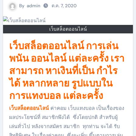
By
admin
ต.ค. 7, 2020
เว็บสล็อตออนไลน์
เว็บสล็อตออนไลน์ การเล่น
พนัน ออนไลน์ แต่ละครั้ง เรา
สามารถ หาเงินที่เป็น กำไร
ได้ หลากหลาย รูปแบบใน
การแทงบอล แต่ละครั้ง
เว็บสล็อตออนไลน์
ค่าคอม เว็บแทงบอล เป็นเรื่องของ
ผลประโยชน์ที่ สมาชิกพึงได้ ซึ่งโดยปกติ สำหรับผู้
เล่นทั่วไป หลังจากสมัคร สมาชิก ทุกท่าน จะได้ รับ
สิทธิพิเศษ ในเรื่องค่าคอม ซึ่งจะเพิ่ม ขึ้นตามการเล่น