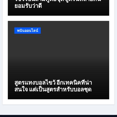
ยอมรับว่าดี
พนันออนไลน์
สูตรแทงบอลไขว้ อีกเทคนิคที่น่า
สนใจ แต่เป็นสูตรสำหรับบอลชุด