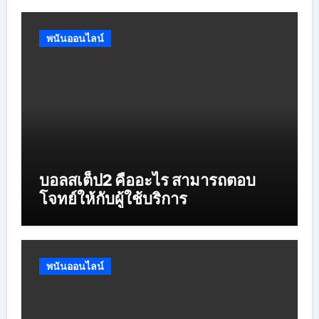
พนันออนไลน์
บอลสเต็ป2 คืออะไร สามารถตอบ
โจทย์ให้กับผู้ใช้บริการ
พนันออนไลน์