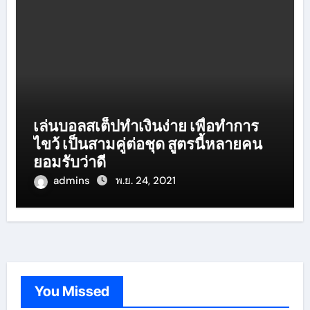
เล่นบอลสเต็ปทำเงินง่าย เพื่อทำการ
ไขว้ เป็นสามคู่ต่อชุด สูตรนี้หลายคน
ยอมรับว่าดี
admins
พ.ย. 24, 2021
You Missed