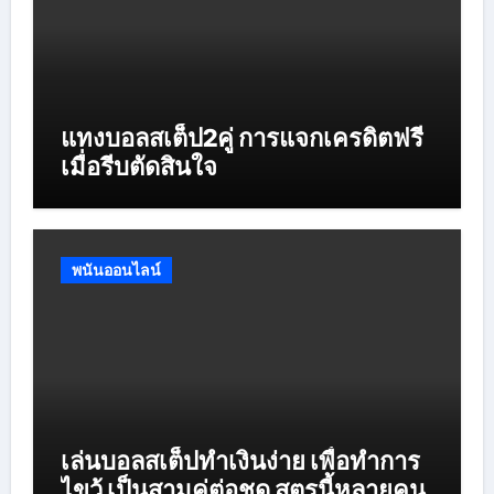
แทงบอลสเต็ป2คู่ การแจกเครดิตฟรี
เมื่อรีบตัดสินใจ
พนันออนไลน์
เล่นบอลสเต็ปทำเงินง่าย เพื่อทำการ
ไขว้ เป็นสามคู่ต่อชุด สูตรนี้หลายคน