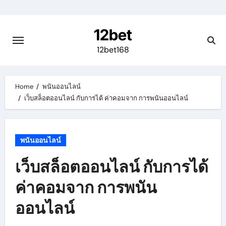
Skip
to
12bet
content
12bet168
Home
พนันออนไลน์
เว็บสล็อตออนไลน์ กับการได้ ค่าคอมจาก การพนันออนไลน์
พนันออนไลน์
เว็บสล็อตออนไลน์ กับการได้
ค่าคอมจาก การพนัน
ออนไลน์