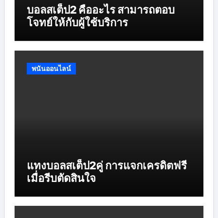
บอลสเต็ป2 คืออะไร สามารถตอบ
โจทย์ให้กับผู้ใช้บริการ
พนันออนไลน์
แทงบอลสเต็ป2คู่ การแจกเครดิตฟรี
เมื่อรีบตัดสินใจ