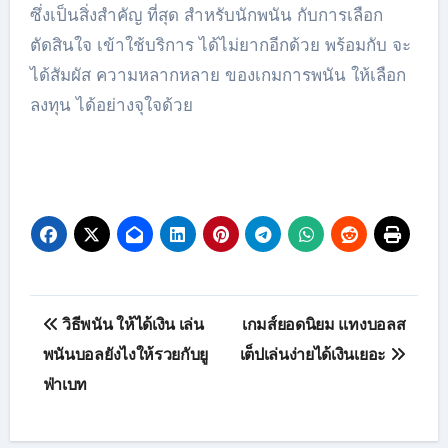
ซึ่งเป็นสิ่งสำคัญ ที่สุด สำหรับนักพนัน กับการเลือก
ตัดสินใจ เข้าใช้บริการ ได้ไม่ยากอีกด้วย พร้อมกับ จะ
ได้สัมผัส ความหลากหลาย ของเกมการพนัน ให้เลือก
ลงทุน ได้อย่างจุใจด้วย
เมนู
วิธีพนัน ให้ได้เงิน เล่น
เกมส์ยอดนิยม แทงบอลส
นำทาง
พนันบอลยังไงให้รวยกับยู
เต็ปเล่นง่ายได้เงินเยอะ
ฟ่าเบท
เรื่อง