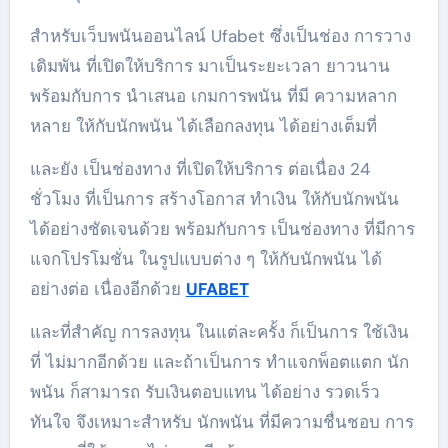
สำหรับเว็บพนันออนไลน์ Ufabet ซึ่งเป็นช่อง การวาง
เดิมพัน ที่เปิดให้บริการ มาเป็นระยะเวลา ยาวนาน
พร้อมกับการ นำเสนอ เกมการพนัน ที่มี ความหลาก
หลาย ให้กับนักพนัน ได้เลือกลงทุน ได้อย่างเต็มที่
และยัง เป็นช่องทาง ที่เปิดให้บริการ ต่อเนื่อง 24
ชั่วโมง ที่เป็นการ สร้างโอกาส ทำเงิน ให้กับนักพนัน
ได้อย่างชัดเจนด้วย พร้อมกับการ เป็นช่องทาง ที่มีการ
แจกโปรโมชั่น ในรูปแบบต่าง ๆ ให้กับนักพนัน ได้
อย่างต่อ เนื่องอีกด้วย
UFABET
และที่สำคัญ การลงทุน ในแต่ละครั้ง ก็เป็นการ ใช้เงิน
ที่ ไม่มากอีกด้วย และถ้าเป็นการ ทำแจกพ็อตแตก นัก
พนัน ก็สามารถ รับเงินตอบแทน ได้อย่าง รวดเร็ว
ทันใจ จึงเหมาะสำหรับ นักพนัน ที่มีความชื่นชอบ การ