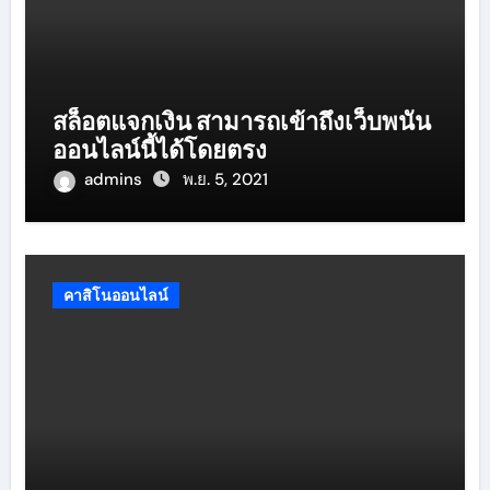
สล็อตแจกเงิน สามารถเข้าถึงเว็บพนัน
ออนไลน์นี้ได้โดยตรง
admins
พ.ย. 5, 2021
คาสิโนออนไลน์