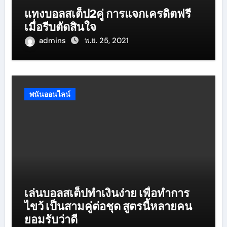
แทงบอลสเต็ป2คู่ การแจกเครดิตฟรี
เมื่อรีบตัดสินใจ
admins
พ.ย. 25, 2021
พนันออนไลน์
เล่นบอลสเต็ปทำเงินง่าย เพื่อทำการ
ไขว้ เป็นสามคู่ต่อชุด สูตรนี้หลายคน
ยอมรับว่าดี