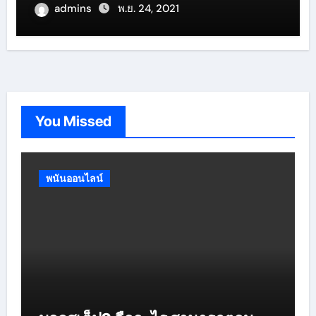
admins
พ.ย. 24, 2021
You Missed
พนันออนไลน์