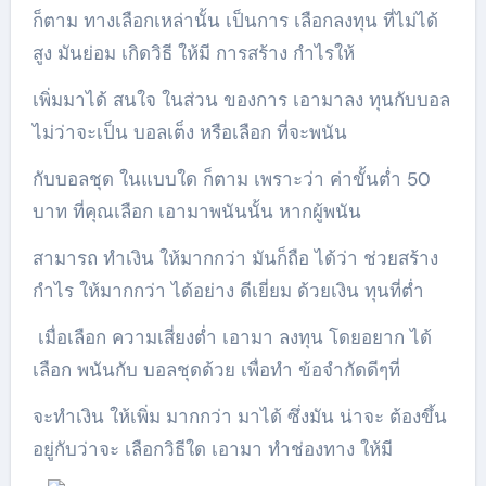
ก็ตาม ทางเลือกเหล่านั้น เป็นการ เลือกลงทุน ที่ไม่ได้
สูง​ มันย่อม เกิดวิธี ให้มี การสร้าง กำไรให้
เพิ่มมาได้ สนใจ ในส่วน ของ​การ เอามาลง ทุนกับบอล
ไม่ว่าจะเป็น บอลเต็ง หรือเลือก ที่จะพนัน
กับบอลชุด ในแบบใด ก็ตาม เพราะว่า ค่าขั้นต่ำ 50
บาท ที่คุณเลือก เอามาพนันนั้น​ หากผู้พนัน
สามารถ ทำเงิน ให้มากกว่า มันก็ถือ ได้ว่า ช่วยสร้าง
กำไร ให้มากกว่า ได้อย่าง ดีเยี่ยม ด้วยเงิน ทุนที่ต่ำ
​ เมื่อเลือก ความเสี่ยงต่ำ เอามา ลงทุน โดยอยาก ได้
เลือก พนันกับ บอลชุดด้วย เพื่อทำ ข้อจำกัดดีๆที่
จะทำเงิน ให้เพิ่ม มากกว่า มาได้​ ซึ่งมัน น่าจะ ต้องขึ้น
อยู่กับว่าจะ เลือกวิธีใด เอามา ทำช่องทาง ให้มี