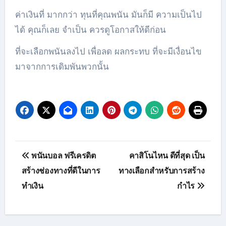
ค่าเงินที่ มากกว่า ทุนที่คุณพนัน มันก็มี ความเป็นไป
ได้ คุณก็เลย จำเป็น ควรดูโอกาสให้ดีก่อน
ที่จะเลือกพนันลงไป เพื่อลด ผลกระทบ ที่จะมีเงื่อนไข
มาจากการเดิมพันพวกนั้น
เมนู
พนันบอล ฟรีเครดิต
คาสิโนไหน ดีที่สุด เป็น
นำทาง
สร้างช่องทางที่ดีในการ
ทางเลือกสำหรับการสร้าง
ทำเงิน
กำไร
เรื่อง