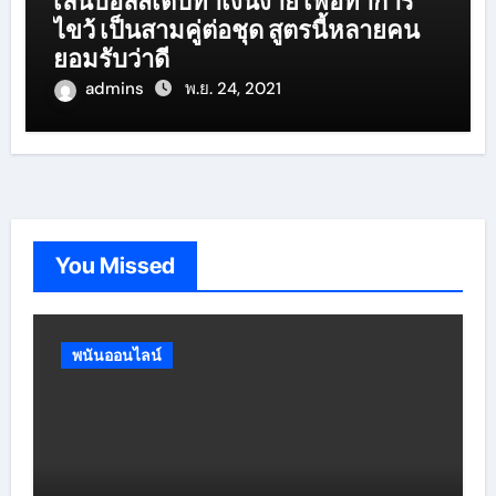
เล่นบอลสเต็ปทำเงินง่าย เพื่อทำการ
ไขว้ เป็นสามคู่ต่อชุด สูตรนี้หลายคน
ยอมรับว่าดี
admins
พ.ย. 24, 2021
You Missed
พนันออนไลน์