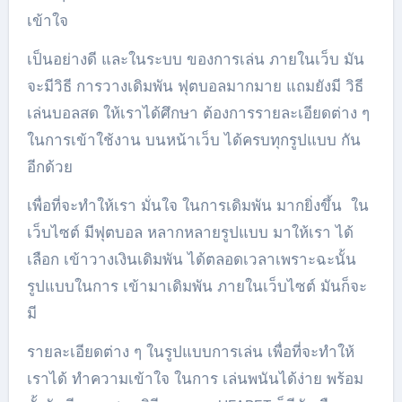
เข้าใจ
เป็นอย่างดี และในระบบ ของการเล่น ภายในเว็บ มัน
จะมีวิธี การวางเดิมพัน ฟุตบอลมากมาย แถมยังมี วิธี
เล่นบอลสด ให้เราได้ศึกษา ต้องการรายละเอียดต่าง ๆ
ในการเข้าใช้งาน บนหน้าเว็บ ได้ครบทุกรูปแบบ กัน
อีกด้วย
เพื่อที่จะทำให้เรา มั่นใจ ในการเดิมพัน มากยิ่งขึ้น ใน
เว็บไซต์ มีฟุตบอล หลากหลายรูปแบบ มาให้เรา ได้
เลือก เข้าวางเงินเดิมพัน ได้ตลอดเวลาเพราะฉะนั้น
รูปแบบในการ เข้ามาเดิมพัน ภายในเว็บไซต์ มันก็จะ
มี
รายละเอียดต่าง ๆ ในรูปแบบการเล่น เพื่อที่จะทำให้
เราได้ ทำความเข้าใจ ในการ เล่นพนันได้ง่าย พร้อม