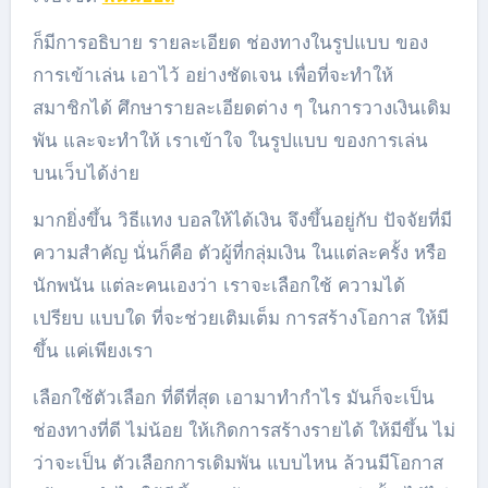
ก็มีการอธิบาย รายละเอียด ช่องทางในรูปแบบ ของ
การเข้าเล่น เอาไว้ อย่างชัดเจน เพื่อที่จะทำให้
สมาชิกได้ ศึกษารายละเอียดต่าง ๆ ในการวางเงินเดิม
พัน และจะทำให้ เราเข้าใจ ในรูปแบบ ของการเล่น
บนเว็บได้ง่าย
มากยิ่งขึ้น วิธีแทง บอลให้ได้เงิน จึงขึ้นอยู่กับ ปัจจัยที่มี
ความสำคัญ นั่นก็คือ ตัวผู้ที่กลุ่มเงิน ในแต่ละครั้ง หรือ
นักพนัน แต่ละคนเองว่า เราจะเลือกใช้ ความได้
เปรียบ แบบใด ที่จะช่วยเติมเต็ม การสร้างโอกาส ให้มี
ขึ้น แค่เพียงเรา
เลือกใช้ตัวเลือก ที่ดีที่สุด เอามาทำกำไร มันก็จะเป็น
ช่องทางที่ดี ไม่น้อย ให้เกิดการสร้างรายได้ ให้มีขึ้น ไม่
ว่าจะเป็น ตัวเลือกการเดิมพัน แบบไหน ล้วนมีโอกาส