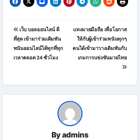
เมนู
เว็บ บอลออนไลน์ ดี
แทงมวยมือถือ เพื่อโอกาส
นำทาง
ที่สุด เข้ามาร่วมเดิมพัน
ให้กับผู้เข้าร่วมพนันทุกๆ
พนันออนไลน์ได้ทุกที่ทุก
คนได้เข้ามาวางเดิมพันกับ
เรื่อง
เวลาตลอด 24 ชั่วโมง
เกมการแข่งขันมวยไทย
By
admins