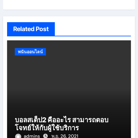
Related Post
พนันออนไลน์
บอลสเต็ป2 คืออะไร สามารถตอบ
โจทย์ให้กับผู้ใช้บริการ
admins
พ.ย. 26, 2021