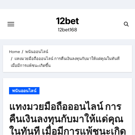
Skip
to
12bet
content
12bet168
Home
พนันออนไลน์
แทงมวยมือถือออนไลน์ การคืนเงินลงทุนกับมาให้แด่คุณในทันที
เมื่อมีการแพ้ชนะเกิดขึ้น
พนันออนไลน์
แทงมวยมือถือออนไลน์ การ
คืนเงินลงทุนกับมาให้แด่คุณ
ในทันที เมื่อมีการแพ้ชนะเกิด