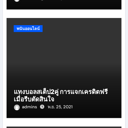
พนันออนไลน์
แทงบอลสเต็ป2คู่ การแจกเครดิตฟรี
เมื่อรีบตัดสินใจ
admins
พ.ย. 25, 2021