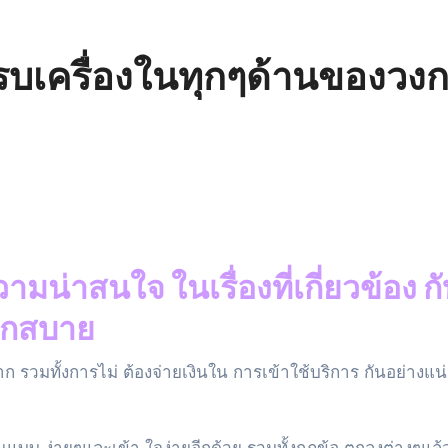
ครบเครื่องในทุกๆด้านของวง
ามน่าสนใจ ในเรื่องที่เกี่ยวข้อง ก
ดวกสบาย
ยาก รวมทั้งการไม่ ต้องจ่ายเงินใน การเข้าใช้บริการ กันอย่างแ
ันแบบ ง่ายๆและเข้า ใจง่ายอีกด้วย รวมทั้งกฎข้อ ตกลงต่างๆแล้ว