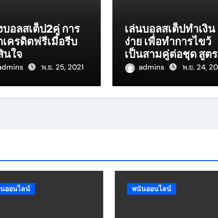
บอลสเต็ป2คู่ การ
เล่นบอลสเต็ปทำเงิน
เครดิตฟรีเมื่อรีบ
ง่าย เพื่อทำการไขว้
สินใจ
เป็นสามคู่ต่อชุด สูตรน
หลายคนยอมรับว่าดี
admins
พ.ย. 25, 2021
admins
พ.ย. 24, 2
ันออนไลน์
พนันออนไลน์