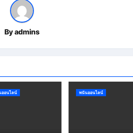
By
admins
นออนไลน์
พนันออนไลน์