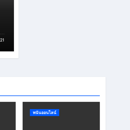
ี้
021
พนันออนไลน์