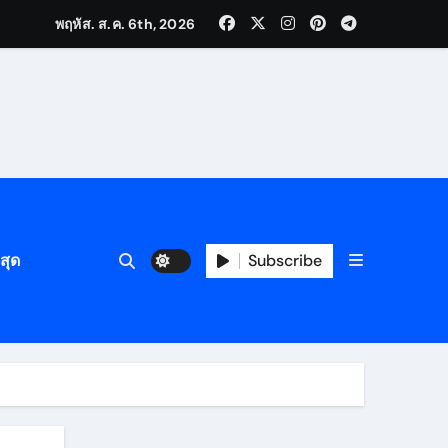
พฤหัส. ส.ค. 6th, 2026
Subscribe
สุด