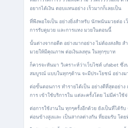
อยากได้เงิน ตอบแทนอย่าง เร็วมากก็เลยเป็น
ที่พึงพอใจเป็น อย่างยิ่งสำหรับ นักพนันมวยต่อ เว็
การรับดูมวย และการแทง มวยในตอนนี้
นั้นต่างจากอดีต อย่างมากอย่าง ไม่ต้องสงสัย สำ
มวยให้มีคุณภาพ ต่อเงินลงทุน ในทุกๆบาท
ก็ควรจะหันมา วิเคราะห์ว่าเว็บไซต์ ufabet ซึ่งน
สมบูรณ์ แบบในทุกๆด้าน จะมีประโยชน์ อย่างม
ต่อขั้นตอนการ ทำรายได้เป็น อย่างดีที่สุดอย่าง แน
การ เข้าใช้บริการใน แต่ละครั้งโดย ไม่มีค่าใช้จ
ต่อการใช้งานใน ทุกๆครั้งอีกด้วย
ยังเป็นที่ได้
ค่อนข้างสูงและ เป็นสากลต่างกัน ที่ยอมรับ โดยท