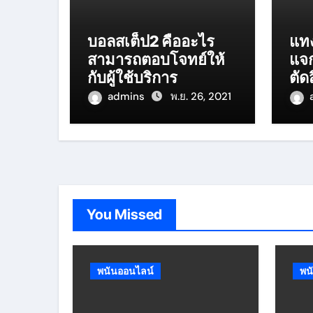
บอลสเต็ป2 คืออะไร
แทง
สามารถตอบโจทย์ให้
แจก
กับผู้ใช้บริการ
ตัด
admins
พ.ย. 26, 2021
You Missed
พนันออนไลน์
พน