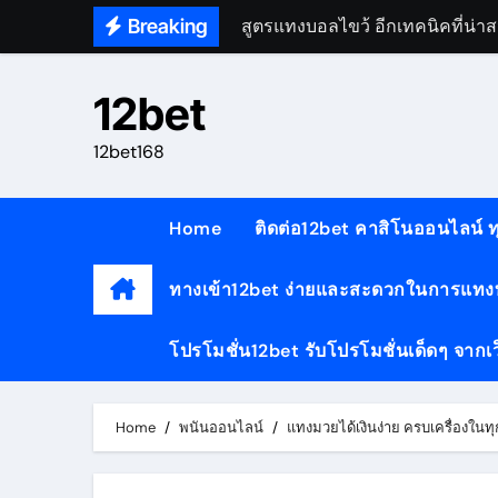
Skip
สูตรแทงบอลไขว้ อีกเทคนิคที่น่า
Breaking
to
แทงบอลให้ได้กำไร สามารถเอากติกาที
content
12bet
สูตรบอลสเต็ป ยอดนิยม สามารถสร้
12bet168
วิธีแทงบอลสเต็ป วิธีการเล่นหรือ
วิธีแทงบอลเต็ง เลือกเล่นเพียงแค่ค
Home
ติดต่อ12bet คาสิโนออนไลน์ ท
แนะนำ เว็บสล็อต เกมการพนันออนไล
ทางเข้า12bet ง่ายและสะดวกในการแทงบ
เว็บสล็อตอันดับ1 ที่ทางเว็บของเรา
บอลสเต็ป2 คืออะไร สามารถตอบโจท
โปรโมชั่น12bet รับโปรโมชั่นเด็ดๆ จากเว็บท
Home
พนันออนไลน์
แทงมวยได้เงินง่าย ครบเครื่องใน