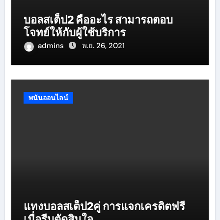
บอลสเต็ป2 คืออะไร สามารถตอบ
โจทย์ให้กับผู้ใช้บริการ
admins
พ.ย. 26, 2021
พนันออนไลน์
แทงบอลสเต็ป2คู่ การแจกเครดิตฟรี
เมื่อรีบตัดสินใจ