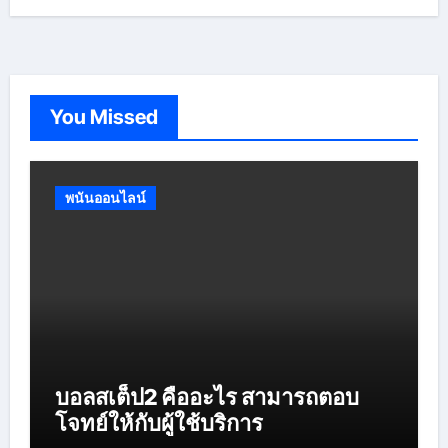
You Missed
พนันออนไลน์
บอลสเต็ป2 คืออะไร สามารถตอบ
โจทย์ให้กับผู้ใช้บริการ