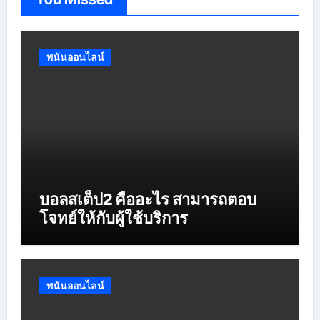
พนันออนไลน์
บอลสเต็ป2 คืออะไร สามารถตอบ
โจทย์ให้กับผู้ใช้บริการ
พนันออนไลน์