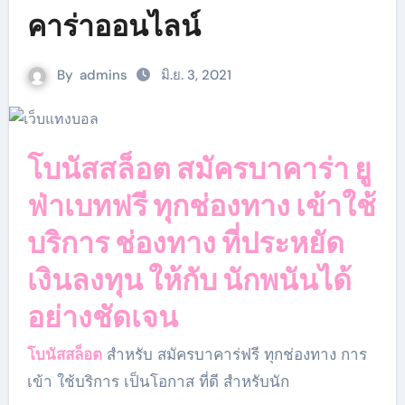
คาร่าออนไลน์
By
admins
มิ.ย. 3, 2021
โบนัสสล็อต สมัครบาคาร่า ยู
ฟ่าเบทฟรี ทุกช่องทาง เข้าใช้
บริการ ช่องทาง ที่ประหยัด
เงินลงทุน ให้กับ นักพนันได้
อย่างชัดเจน
โบนัสสล็อต
สำหรับ สมัครบาคาร่ฟรี ทุกช่องทาง การ
เข้า ใช้บริการ เป็นโอกาส ที่ดี สำหรับนัก