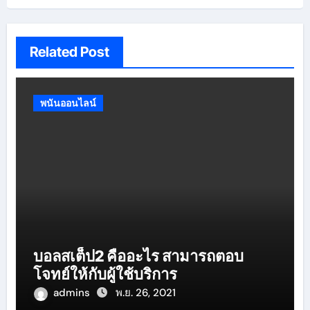
Related Post
พนันออนไลน์
บอลสเต็ป2 คืออะไร สามารถตอบ
โจทย์ให้กับผู้ใช้บริการ
admins
พ.ย. 26, 2021