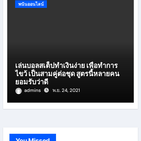
พนันออนไลน์
เล่นบอลสเต็ปทำเงินง่าย เพื่อทำการ
ไขว้ เป็นสามคู่ต่อชุด สูตรนี้หลายคน
ยอมรับว่าดี
admins
พ.ย. 24, 2021
You Missed