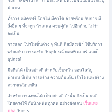
กับการสมัครบาคาร่า ออนไลน์ บนเว็บพนันออนไลน์ ยู
ฟ่าเบท
ทั้งการ สมัครฟรี โดยไม่ มีค่าใช้ จ่ายพร้อม กับการ มี
สิ่งอื่น ๆ ที่จะถูก นำเสนอ ควบคู่กัน ไปอีกด้วย ไม่ว่า
จะเป็น
การแจก โปรโมชั่นต่าง ๆ ทันที ที่สมัครเข้า่ ใช้บริการ
พร้อมกับ การรองรับ กับอุปกรณ์ คอมพิวเตอร์ และก็
อุปกรณ์
มือถือได้ เป็นอย่างดี สำหรับเว็บพนัน ออนไลน์ยู
ฟ่าเบท ที่เป็น การสร้าง ความตื่นเต้น เร้าใจ และสร้าง
ความเพลิดเพลิน
สำหรับการลงทุนได้ เป็นอย่างดี ดังนั้น จึงเป็น ผลดี
โดยตรงให้ กับนักพนันทุกคน อย่างชัดเจน
เว็บแทง
บอล
กับการ