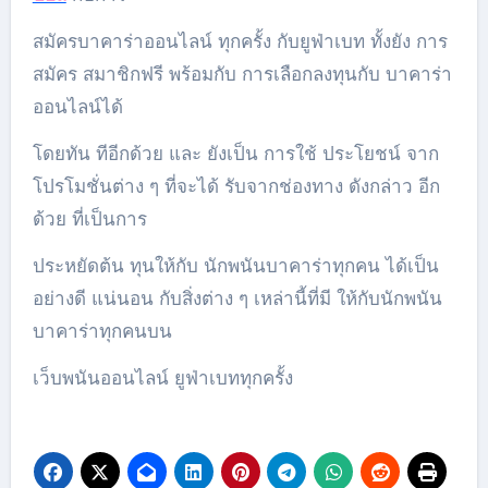
สมัครบาคาร่าออนไลน์ ทุกครั้ง กับยูฟ่าเบท ทั้งยัง การ
สมัคร สมาชิกฟรี พร้อมกับ การเลือกลงทุนกับ บาคาร่า
ออนไลน์ได้
โดยทัน ทีอีกด้วย และ ยังเป็น การใช้ ประโยชน์ จาก
โปรโมชั่นต่าง ๆ ที่จะได้ รับจากช่องทาง ดังกล่าว อีก
ด้วย ที่เป็นการ
ประหยัดต้น ทุนให้กับ นักพนันบาคาร่าทุกคน ได้เป็น
อย่างดี แน่นอน กับสิ่งต่าง ๆ เหล่านี้ที่มี ให้กับนักพนัน
บาคาร่าทุกคนบน
เว็บพนันออนไลน์ ยูฟ่าเบททุกครั้ง