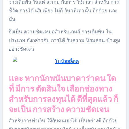
วางเดิมพัน ในแต่ ละเกม กับการ ใช้เวลา สำหรับ การ
ชี้วัด การได้ เสียเพียง ไม่กี่ วินาทีเท่านั้น อีกด้วย และ
นั่น
จึงเป็น ความชัดเจน อสำหรับเกมส์ การเดิมพัน ใน
ประเภท ดังกล่าวกับ การได้ รับความ นิยมค่อน ข้างสูง
อย่างชัดเจน
และ หากนักพนันบาคาร่าคน ใด
ที่ มีการ ตัดสินใจ เลือกช่องทาง
สำหรับการลงทุนได้ ดีที่สุดแล้ว ก็
จะเป็น การสร้าง ความชัดเจน
สำหรับการทำเงิน ให้กับตนเองได้ เป็นอย่างดี อีกด้วย